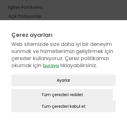
Eğitim Politikamız
Açık Pozisyonlar
Nasıl Başvurabilirim
Çerez ayarları
KURUMSAL
Web sitemizde size daha iyi bir deneyim
sunmak ve hizmetlerimizi geliştirmek için
MEDİKAL
çerezler kullanıyoruz. Çerez politikamızı
ENDÜSTRİYEL
okumak için
tıklayabilirsiniz.
buraya
Zorunlu / Teknik Çerezler
Ayarlar
Web sitesinde gezinmek, web sitesinin
© 1951 - 2025 İncekaralar, Tüm hakları saklıdır.
özelliklerinden faydalanabilmek için
Tüm çerezleri reddet
Kişisel Verilerin Korunması
kullanılan çerezler zorunlu/teknik
Yasal Uyarı
Tüm çerezleri kabul et
çerezlerdir. Bu çerezler olmadan,
Bilgi Toplumu Hizmetleri
websitesinden sağlanan temel
Bilgi Güvenliği Politikası
hizmetlerden faydalanılmaz.
Çerez Politikamız