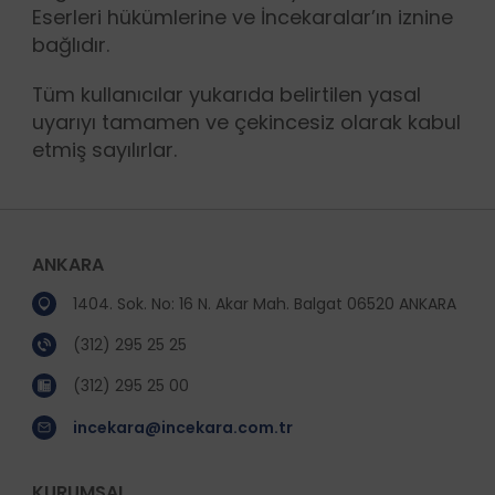
Eserleri hükümlerine ve İncekaralar’ın iznine
bağlıdır.
Tüm kullanıcılar yukarıda belirtilen yasal
uyarıyı tamamen ve çekincesiz olarak kabul
etmiş sayılırlar.
ANKARA
1404. Sok. No: 16 N. Akar Mah. Balgat 06520 ANKARA
(312) 295 25 25
(312) 295 25 00
incekara@incekara.com.tr
KURUMSAL