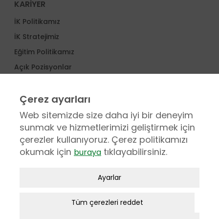
KARİYER
İK Politikamız
İK Stratejimiz
Eğitim Politikamız
Açık Pozisyonlar
Nasıl Başvurabilirim
Çerez ayarları
KURUMSAL
Web sitemizde size daha iyi bir deneyim
sunmak ve hizmetlerimizi geliştirmek için
MEDİKAL
çerezler kullanıyoruz. Çerez politikamızı
ENDÜSTRİYEL
okumak için
tıklayabilirsiniz.
buraya
Zorunlu / Teknik Çerezler
Ayarlar
Web sitesinde gezinmek, web sitesinin
© 1951 - 2025 İncekaralar, Tüm hakları saklıdır.
özelliklerinden faydalanabilmek için
Tüm çerezleri reddet
Kişisel Verilerin Korunması
kullanılan çerezler zorunlu/teknik