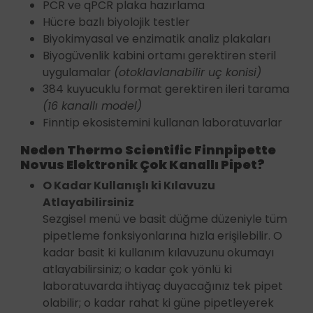
PCR ve qPCR plaka hazırlama
Hücre bazlı biyolojik testler
Biyokimyasal ve enzimatik analiz plakaları
Biyogüvenlik kabini ortamı gerektiren steril
uygulamalar
(otoklavlanabilir uç konisi)
384 kuyucuklu format gerektiren ileri tarama
(16 kanallı model)
Finntip ekosistemini kullanan laboratuvarlar
Neden Thermo Scientific Finnpipette
Novus Elektronik Çok Kanallı Pipet?
O Kadar Kullanışlı ki Kılavuzu
Atlayabilirsiniz
Sezgisel menü ve basit düğme düzeniyle tüm
pipetleme fonksiyonlarına hızla erişilebilir. O
kadar basit ki kullanım kılavuzunu okumayı
atlayabilirsiniz; o kadar çok yönlü ki
laboratuvarda ihtiyaç duyacağınız tek pipet
olabilir; o kadar rahat ki güne pipetleyerek