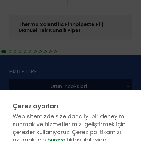
Thermo Scientific Finnpipette F1 |
Manuel Tek Kanallı Pipet
HIZLI FİLTRE
Ürün İndeksleri
Çerez ayarları
Ürünler
Web sitemizde size daha iyi bir deneyim
sunmak ve hizmetlerimizi geliştirmek için
çerezler kullanıyoruz. Çerez politikamızı
okumak için
tıklayabilirsiniz.
buraya