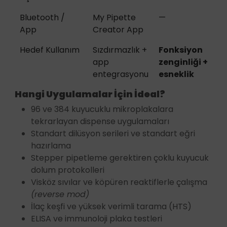
Bluetooth /
My Pipette
—
App
Creator App
Hedef Kullanım
Sızdırmazlık +
Fonksiyon
app
zenginliği +
entegrasyonu
esneklik
Hangi Uygulamalar İçin İdeal?
96 ve 384 kuyucuklu mikroplakalara
tekrarlayan dispense uygulamaları
Standart dilüsyon serileri ve standart eğri
hazırlama
Stepper pipetleme gerektiren çoklu kuyucuk
dolum protokolleri
Visköz sıvılar ve köpüren reaktiflerle çalışma
(reverse mod)
İlaç keşfi ve yüksek verimli tarama (HTS)
ELISA ve immunoloji plaka testleri