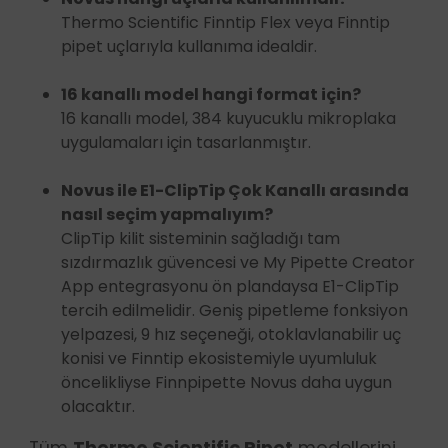
Thermo Scientific Finntip Flex veya Finntip
pipet uçlarıyla kullanıma idealdir.
16 kanallı model hangi format için?
16 kanallı model, 384 kuyucuklu mikroplaka
uygulamaları için tasarlanmıştır.
Novus ile E1-ClipTip Çok Kanallı arasında
nasıl seçim yapmalıyım?
ClipTip kilit sisteminin sağladığı tam
sızdırmazlık güvencesi ve My Pipette Creator
App entegrasyonu ön plandaysa E1-ClipTip
tercih edilmelidir. Geniş pipetleme fonksiyon
yelpazesi, 9 hız seçeneği, otoklavlanabilir uç
konisi ve Finntip ekosistemiyle uyumluluk
öncelikliyse Finnpipette Novus daha uygun
olacaktır.
Tüm
Thermo Scientific Pipet
modellerini