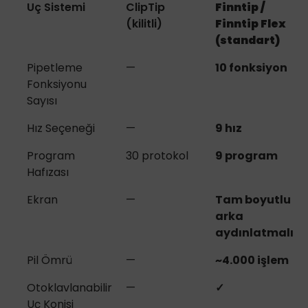
Uç Sistemi
ClipTip
Finntip /
(kilitli)
Finntip Flex
(standart)
Pipetleme
—
10 fonksiyon
Fonksiyonu
Sayısı
Hız Seçeneği
—
9 hız
Program
30 protokol
9 program
Hafızası
Ekran
—
Tam boyutlu
arka
aydınlatmalı
Pil Ömrü
—
~4.000 işlem
Otoklavlanabilir
—
✓
Uç Konisi