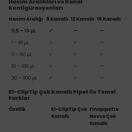
Hacim Aralıkları ve Kanal
Konfigürasyonları
Hacim Aralığı
8 Kanallı
12 Kanallı
16 Kanallı
0,5 – 10 µL
✓
—
—
1 – 10 µL
✓
✓
—
5 – 50 µL
✓
✓
✓
10 – 100 µL
✓
✓
—
30 – 300 µL
✓
✓
—
E1-ClipTip Çok Kanallı Pipet ile Temel
Farklar
Özellik
E1-ClipTip Çok
Finnpipette
Kanallı
Novus Çok
Kanallı