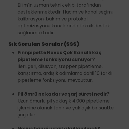
Bilim'in uzman teknik ekibi tarafından
desteklenmektedir. Hacim ve kanal seçimi,
kalibrasyon, bakım ve protokol
optimizasyonu konularında teknik destek
sağlanmaktadır.
Sık Sorulan Sorular (SSS)
Finnpipette Novus Çok Kanallı kaç
pipetleme fonksiyonu sunuyor?
İleri, geri, dilüsyon, stepper pipetleme,
karıştırma, ardışık adımlama dahil 10 farklı
pipetleme fonksiyonu mevcuttur.
Pil ömrü ne kadar ve şarj süresi nedir?
Uzun ömürlü pil yaklaşık 4.000 pipetleme
işlemine olanak tanır ve yaklaşık bir saatte
şarj olur.
Novus hangi uçlarla kullanılmalı?