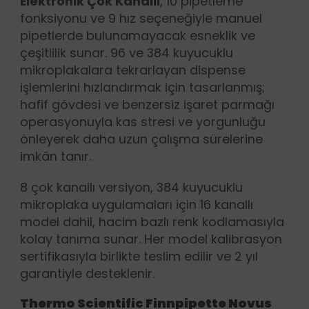
Elektronik Çok Kanallı
, 10 pipetleme
fonksiyonu ve 9 hız seçeneğiyle manuel
pipetlerde bulunamayacak esneklik ve
çeşitlilik sunar. 96 ve 384 kuyucuklu
mikroplakalara tekrarlayan dispense
işlemlerini hızlandırmak için tasarlanmış;
hafif gövdesi ve benzersiz işaret parmağı
operasyonuyla kas stresi ve yorgunluğu
önleyerek daha uzun çalışma sürelerine
imkân tanır.
8 çok kanallı versiyon, 384 kuyucuklu
mikroplaka uygulamaları için 16 kanallı
model dahil, hacim bazlı renk kodlamasıyla
kolay tanıma sunar. Her model kalibrasyon
sertifikasıyla birlikte teslim edilir ve 2 yıl
garantiyle desteklenir.
Thermo Scientific Finnpipette Novus