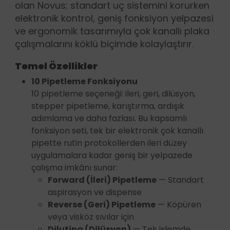
olan Novus; standart uç sistemini korurken
elektronik kontrol, geniş fonksiyon yelpazesi
ve ergonomik tasarımıyla çok kanallı plaka
çalışmalarını köklü biçimde kolaylaştırır.
Temel Özellikler
10 Pipetleme Fonksiyonu
10 pipetleme seçeneği: ileri, geri, dilüsyon,
stepper pipetleme, karıştırma, ardışık
adımlama ve daha fazlası. Bu kapsamlı
fonksiyon seti, tek bir elektronik çok kanallı
pipette rutin protokollerden ileri düzey
uygulamalara kadar geniş bir yelpazede
çalışma imkânı sunar:
Forward (İleri) Pipetleme
— Standart
aspirasyon ve dispense
Reverse (Geri) Pipetleme
— Köpüren
veya visköz sıvılar için
Diluting (Dilüsyon)
— Tek işlemde