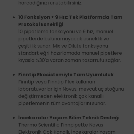
harcadığınızı unutabilirsiniz.
10 Fonksiyon + 9 Hız: Tek Platformda Tam
Protokol Esnekliği
10 pipetleme fonksiyonu ve 9 hız, manuel
pipetlerde bulunamayacak esneklik ve
çeşitlilik sunar. Mix ve Dilute fonksiyonu
standart eğri hazırlamada manuel pipetlere
kıyasla %30'a varan zaman tasarrufu sağlar.
Finntip Ekosistemiyle Tam Uyumluluk
Finntip veya Finntip Flex kullanan
laboratuvarlar için Novus; mevcut uç stoğunu
değiştirmeden elektronik çok kanallı
pipetlemenin tüm avantajlarını sunar.
İncekaralar Yaşam Bilim Teknik Desteği
Thermo Scientific Finnpipette Novus
Elektronik Çok Kanallı, İncekaralar Yaşam