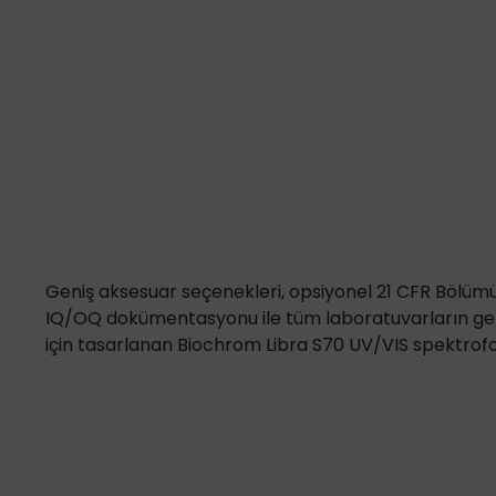
Termomikser Cihazları ve Aksesuarları
Geniş aksesuar seçenekleri, opsiyonel 21 CFR Bölümü,
IQ/OQ dokümentasyonu ile tüm laboratuvarların gen
için tasarlanan Biochrom Libra S70 UV/VIS spektrofo