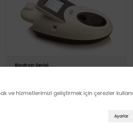
Biodrop Serisi
 ve hizmetlerimizi geliştirmek için çerezler kullan
Ürün İndeksleri
Ayarlar
erinden faydalanabilmek için kullanılan çerezler zor
aydalanılmaz.