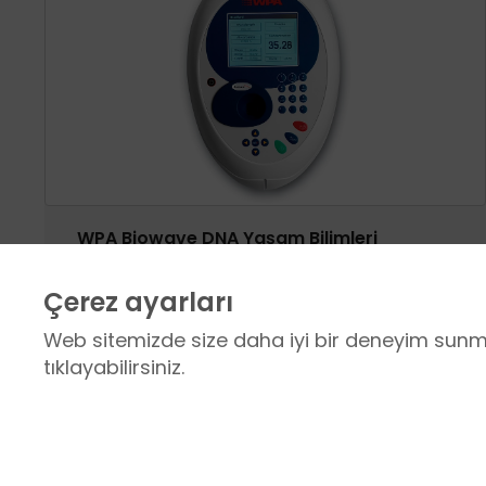
WPA Biowave DNA Yaşam Bilimleri
Spektrofotometresi
Çerez ayarları
Web sitemizde size daha iyi bir deneyim sunmak
tıklayabilirsiniz.
HIZLI FİLTRE
Zorunlu / Teknik Çerezler
Web sitesinde gezinmek, web sitesinin özellikl
websitesinden sağlanan temel hizmetlerden f