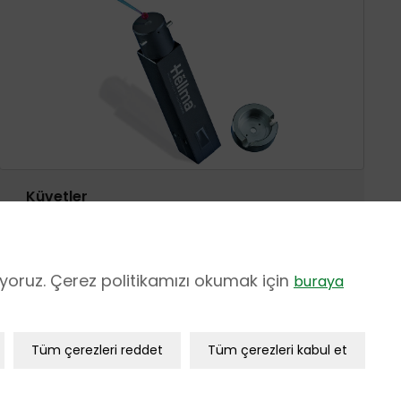
Küvetler
ıyoruz. Çerez politikamızı okumak için
buraya
Ürünler
Tüm çerezleri reddet
Tüm çerezleri kabul et
unlu/teknik çerezlerdir. Bu çerezler olmadan,