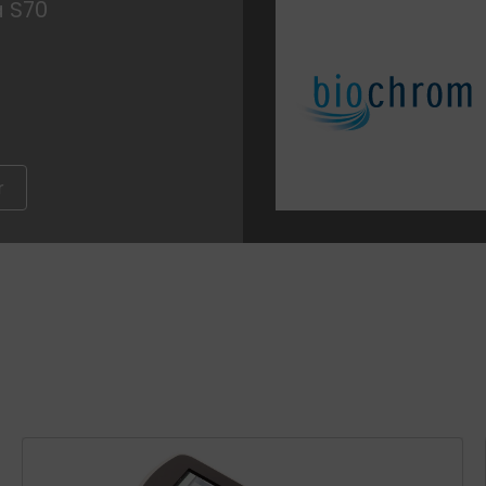
a S70
r