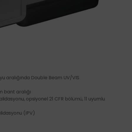
ToupTek
Zeiss
yu aralığında Double Beam UV/VIS
m bant aralığı
alidasyonu, opsiyonel 21 CFR bölümü, 11 uyumlu
lidasyonu (IPV)