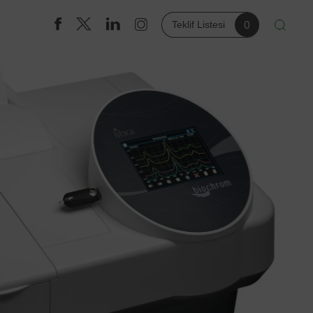
0
Teklif Listesi
FİRMALAR
Argos
Biozol
Eppendorf
Kirsch
KW Apparecchi Scientifici
Rephile
Thermo Scientific
Thermotron