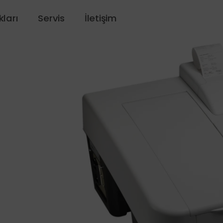
kları
Servis
İletişim
kalayıcılar
re Manipülasyon Sistemleri ve Sarf Malzemeleri
übatörler
 Saklama Dolapları
t Uçları
Su Sistemleri
ktroskopi Sistemleri